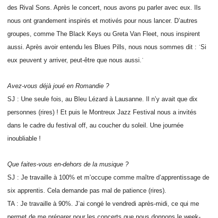
des Rival Sons. Après le concert, nous avons pu parler avec eux. Ils
nous ont grandement inspirés et motivés pour nous lancer. D’autres
groupes, comme The Black Keys ou Greta Van Fleet, nous inspirent
aussi. Après avoir entendu les Blues Pills, nous nous sommes dit : ʿSi
eux peuvent y arriver, peut-être que nous aussi.ʾ
Avez-vous déjà joué en Romandie ?
SJ : Une seule fois, au Bleu Lézard à Lausanne. Il n’y avait que dix
personnes (rires) ! Et puis le Montreux Jazz Festival nous a invités
dans le cadre du festival off, au coucher du soleil. Une journée
inoubliable !
Que faites-vous en-dehors de la musique ?
SJ : Je travaille à 100% et m’occupe comme maître d’apprentissage de
six apprentis. Cela demande pas mal de patience (rires).
TA : Je travaille à 90%. J’ai congé le vendredi après-midi, ce qui me
permet de me préparer pour les concerts que nous donnons le week-