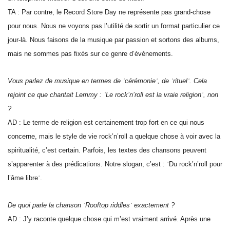
TA : Par contre, le Record Store Day ne représente pas grand-chose
pour nous. Nous ne voyons pas l’utilité de sortir un format particulier ce
jour-là. Nous faisons de la musique par passion et sortons des albums,
mais ne sommes pas fixés sur ce genre d’événements.
Vous parlez de musique en termes de ʿcérémonieʾ, de ʿrituelʾ. Cela
rejoint ce que chantait Lemmy : ʿLe rock’n’roll est la vraie religionʾ, non
?
AD : Le terme de religion est certainement trop fort en ce qui nous
concerne, mais le style de vie rock’n’roll a quelque chose à voir avec la
spiritualité, c’est certain. Parfois, les textes des chansons peuvent
s’apparenter à des prédications. Notre slogan, c’est : ʿDu rock’n’roll pour
l’âme libreʾ.
De quoi parle la chanson ʿRooftop riddlesʾ exactement ?
AD : J’y raconte quelque chose qui m’est vraiment arrivé. Après une