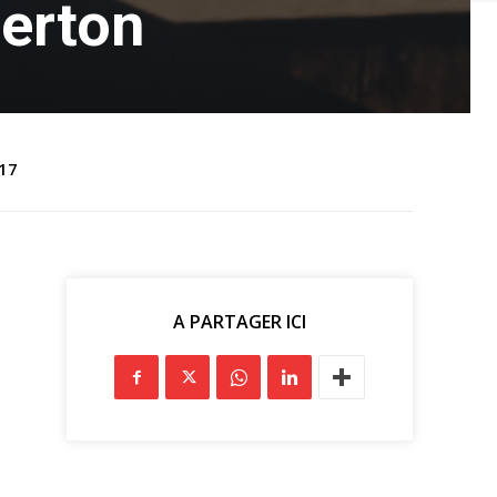
terton
017
A PARTAGER ICI