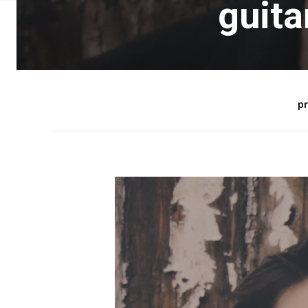
guita
pr