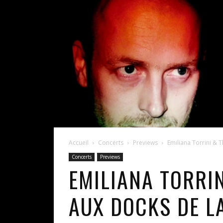
Accueil
Concerts
Previews
Emiliana Torrini & T
Concerts
Previews
EMILIANA TORRIN
AUX DOCKS DE L