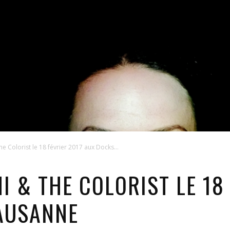
he Colorist le 18 février 2017 aux Docks...
I & THE COLORIST LE 18
AUSANNE