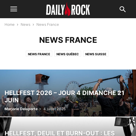
Home
News
News France
NEWS FRANCE
NEWS FRANCE
NEWS QUÉBEC
NEWS SUISSE
HELLFEST 2026 – JOUR 4 DIMANCHE 21
JUIN
Marjorie Delaporte
-
4 juillet 2026
HELLFEST, DEUIL ET BURN-OUT : LES