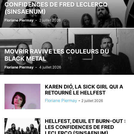
CONFIDENCES DE FRED LECLERCQ
(SINSAENUM)
Floriane Piermay
-
2 juillet 2026
MOVRIR RAVIVE LES COULEURS DU
BLACK METAL
Floriane Piermay
-
4 juillet 2026
KAREN DIÓ, LA SICK GIRL QUI A
RETOURNÉ LE HELLFEST
Floriane Piermay
-
2 juillet 2026
HELLFEST, DEUIL ET BURN-OUT :
LES CONFIDENCES DE FRED
LECLERCQ (SINSAENUM)