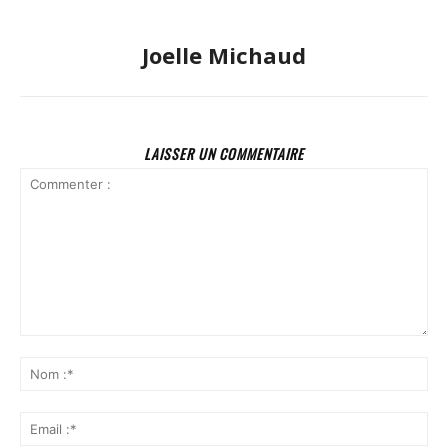
Joelle Michaud
LAISSER UN COMMENTAIRE
Commenter
:
No
:*
Ema
:*