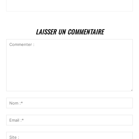
LAISSER UN COMMENTAIRE
Commenter
:
No
:*
Ema
:*
Sit