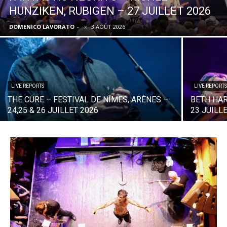
HUNZIKEN, RUBIGEN – 27 JUILLET 2026
DOMENICO LAVORATO
-
3 AOÛT 2026
LIVE REPORTS
LIVE REPORTS
THE CURE – FESTIVAL DE NÎMES, ARÈNES –
BETH HAR
24,25 & 26 JUILLET 2026
23 JUILL