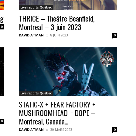
Live reports Québec
ng
THRICE – Théâtre Beanfield,
Montreal – 3 juin 2023
0
DAVID ATMAN
8 JUIN 2023
0
Live reports Québec
STATIC-X + FEAR FACTORY +
MUSHROOMHEAD + DOPE –
Montreal, Canada...
0
DAVID ATMAN
30 MARS 2023
0