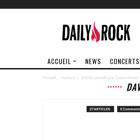
Daily
Rock
ACCUEIL
NEWS
CONCERTS
Accueil
Auteurs
Articles postés par David Atman
DA
27 ARTICLES
0 Commenta