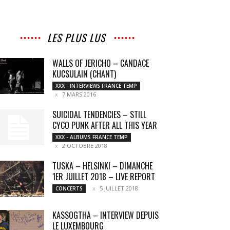
LES PLUS LUS
WALLS OF JERICHO – CANDACE
KUCSULAIN (CHANT)
XXX - INTERVIEWS FRANCE TEMP
7 MARS 2016
SUICIDAL TENDENCIES – STILL
CYCO PUNK AFTER ALL THIS YEAR
XXX - ALBUMS FRANCE TEMP
2 OCTOBRE 2018
TUSKA – HELSINKI – DIMANCHE
1ER JUILLET 2018 – LIVE REPORT
5 JUILLET 2018
CONCERTS
KASSOGTHA – INTERVIEW DEPUIS
LE LUXEMBOURG