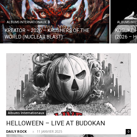
ALBUMS INTERNATIONAUX
ALBUMS INT
KREATOR – 2026 – KRUSHERS OF THE
KOSUKE 
WORLD (NUCLEAR BLAST)
(2026 – 
Albums Internationaux
HELLOWEEN – LIVE AT BUDOKAN
DAILY ROCK
-
11 JANVIER 2025
0