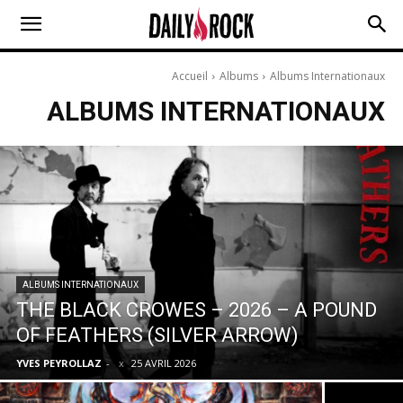
Accueil
Albums
Albums Internationaux
ALBUMS INTERNATIONAUX
ALBUMS INTERNATIONAUX
THE BLACK CROWES – 2026 – A POUND
OF FEATHERS (SILVER ARROW)
YVES PEYROLLAZ
-
25 AVRIL 2026