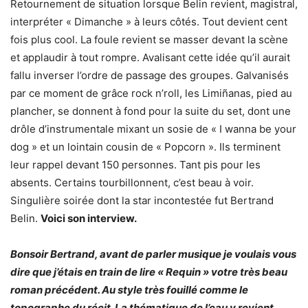
Retournement de situation lorsque Belin revient, magistral,
interpréter « Dimanche » à leurs côtés. Tout devient cent
fois plus cool. La foule revient se masser devant la scène
et applaudir à tout rompre. Avalisant cette idée qu’il aurait
fallu inverser l’ordre de passage des groupes. Galvanisés
par ce moment de grâce rock n’roll, les Limiñanas, pied au
plancher, se donnent à fond pour la suite du set, dont une
drôle d’instrumentale mixant un sosie de « I wanna be your
dog » et un lointain cousin de « Popcorn ». Ils terminent
leur rappel devant 150 personnes. Tant pis pour les
absents. Certains tourbillonnent, c’est beau à voir.
Singulière soirée dont la star incontestée fut Bertrand
Belin.
Voici son interview.
Bonsoir Bertrand, avant de parler musique je voulais vous
dire que j’étais en train de lire « Requin » votre très beau
roman précédent. Au style très fouillé comme le
topographe du récit. La thématique de l’eau y revient