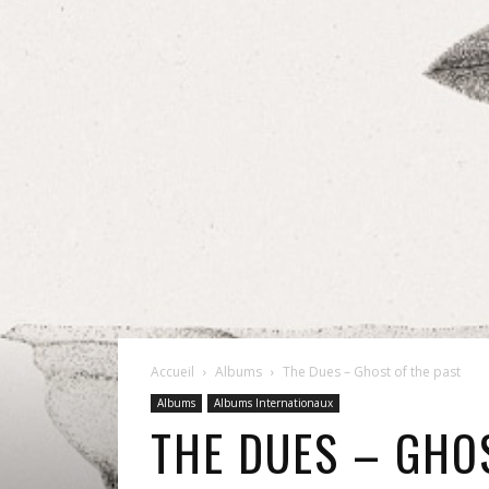
Accueil
Albums
The Dues – Ghost of the past
Albums
Albums Internationaux
THE DUES – GHO