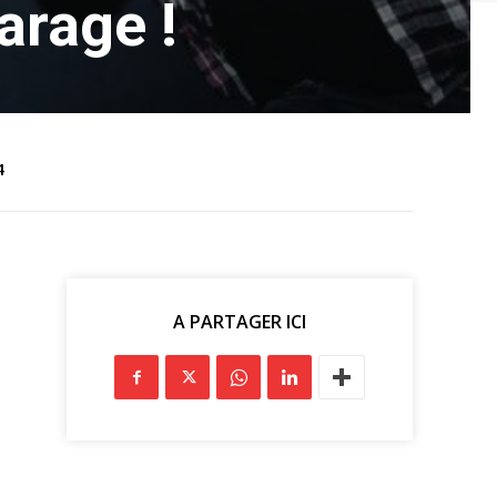
arage !
4
A PARTAGER ICI