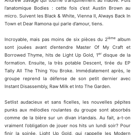
Andrew Savage qui tourne tranquillement au mauve. Puis
l’anatomique Bodies : cette fois c’est Austin Brown au
micro. Suivent les Black & White, Vienna II, Always Back In
Town et Dear Ramona qui parle d’amour, tiens.
ième
Incroyable, mais pas moins de six pièces du 2
album
sont jouées avant d’entendre Master Of My Craft et
er
Borrowed Thyme, hits de Light Up Gold, 1
disque de la
formation. Ensuite, la très potable Descent, tirée du EP
Tally All The Thing You Broke. Immédiatement après, le
groupe reprend la défense de son petit dernier avec
Instant Disassembly, Raw Milk et Into The Garden.
Setlist audacieux et sans ficelles, les nouvelles pépites
punks aux mélodies roulantes du groupe sont absorbés
comme de la bière sur un divan irlandais. Au fait, a-t-on
vraiment l’obligation de jouer nos hits un lundi soir? Pour
finir la soirée, Light Up Gold, qui rappelle les Modern