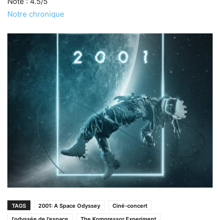
Note : 4.5/5
Notre chronique
TAGS
2001: A Space Odyssey
Ciné-concert
l'odyssée de l'espace
The Kompressor Experiment