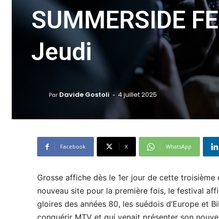
SUMMERSIDE FE
Jeudi
-
Davide Gostoli
4 juillet 2025
Par
Facebook
X
WhatsApp
Grosse affiche dès le 1er jour de cette troisièm
nouveau site pour la première fois, le festival af
gloires des années 80, les suédois d’Europe et Bill
conquérir MTV et qui venait présenter son nouve