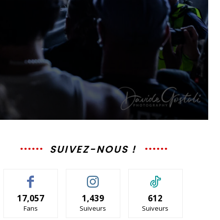
SUIVEZ-NOUS !
17,057
1,439
612
Fans
Suiveurs
Suiveurs