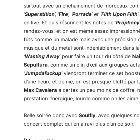
surtout avec un enchainement de morceaux com
‘
Superstition
’, ‘
Fire
’,
‘
Porrada
’ et ‘
Filth Upon Filth
’
en live. Et puis résonnent les notes de
‘
Prophecy
rendez-vous, et on est même assez impressionn
fûts comme un malade mais avec une précision et
musique et du metal sont indéniablement dans la
‘
Wasting Away
’
pour faire un tour du côté de
Na
Sepultura
, comme un clin d’œil aux groupes act
‘
Jumpdafuckup
’
viendront terminer ce set boos
d’une heure et demie, on est presque bluffé par 
Max Cavalera
a certes un peu moins de coffre, m
prestation énergique, lourde comme on les aime e
Belle soirée donc avec
Soulfly
, avec quelques n
concert complet qui en a ravi plus d’un ce soir.