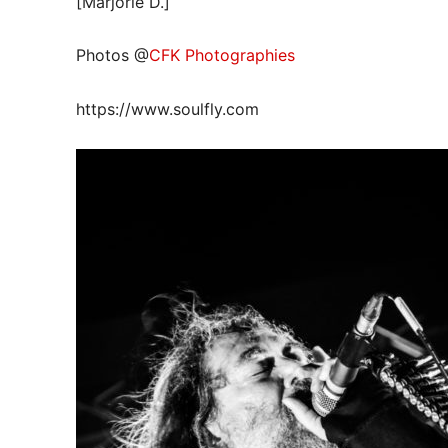
[Marjorie D.]
Photos @
CFK Photographies
https://www.soulfly.com