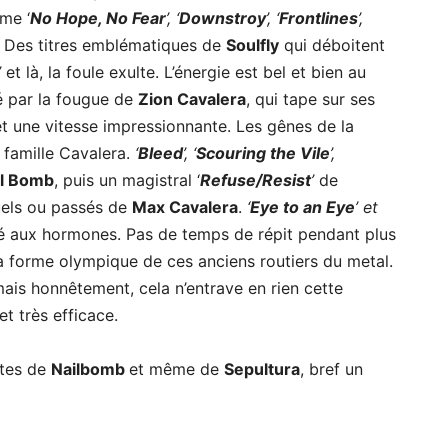
me ‘
No Hope, No Fear
’, ‘
Downstroy
’, ‘
Frontlines
’,
. Des titres emblématiques de
Soulfly
qui déboitent
’
et là, la foule exulte. L’énergie est bel et bien au
é par la fougue de
Zion Cavalera
, qui tape sur ses
 une vitesse impressionnante. Les gênes de la
 famille Cavalera.
‘
Bleed
’, ‘
Scouring the Vile
’,
il Bomb
, puis un magistral ‘
Refuse/Resist
’
de
uels ou passés de
Max Cavalera
.
‘
Eye to an Eye
’ et
té aux hormones. Pas de temps de répit pendant plus
la forme olympique de ces anciens routiers du metal.
ais honnêtement, cela n’entrave en rien cette
t très efficace.
otes de
Nailbomb
et même de
Sepultura
, bref un