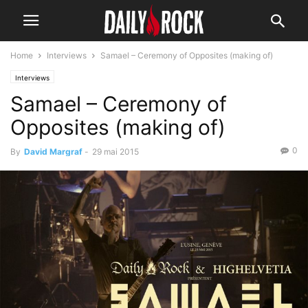
Home
Interviews
Samael – Ceremony of Opposites (making of)
Interviews
Samael – Ceremony of
Opposites (making of)
0
By
David Margraf
-
29 mai 2015