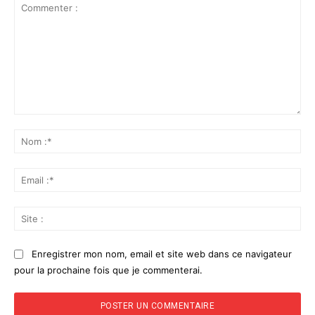
Commenter
:
No
:*
Ema
:*
Sit
:
Enregistrer mon nom, email et site web dans ce navigateur
pour la prochaine fois que je commenterai.