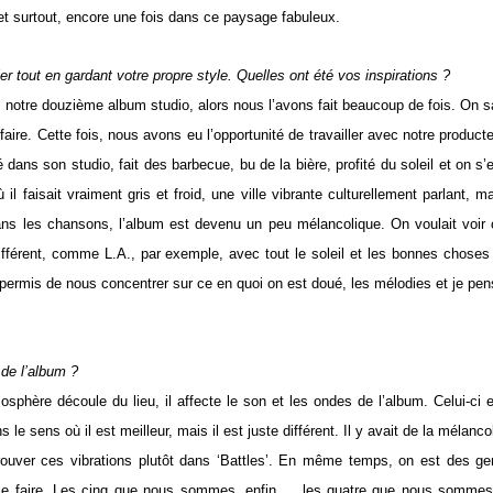
 et surtout, encore une fois dans ce paysage fabuleux.
r tout en gardant votre propre style. Quelles ont été vos inspirations ?
t notre douzième album studio, alors nous l’avons fait beaucoup de fois. On s
faire. Cette fois, nous avons eu l’opportunité de travailler avec notre product
dans son studio, fait des barbecue, bu de la bière, profité du soleil et on s’
il faisait vraiment gris et froid, une ville vibrante culturellement parlant, m
dans les chansons, l’album est devenu un peu mélancolique. On voulait voir
t différent, comme L.A., par exemple, avec tout le soleil et les bonnes choses
a permis de nous concentrer sur ce en quoi on est doué, les mélodies et je pe
 de l’album ?
osphère découle du lieu, il affecte le son et les ondes de l’album. Celui-ci 
e sens où il est meilleur, mais il est juste différent. Il y avait de la mélanco
trouver ces vibrations plutôt dans ‘Battles’. En même temps, on est des g
à le faire. Les cinq que nous sommes, enfin … les quatre que nous sommes