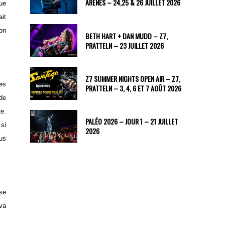
ARÈNES – 24,25 & 26 JUILLET 2026
ue
ait
 on
BETH HART + DAN MUDD – Z7,
PRATTELN – 23 JUILLET 2026
Z7 SUMMER NIGHTS OPEN AIR – Z7,
les
PRATTELN – 3, 4, 6 ET 7 AOÛT 2026
 de
te.
PALÉO 2026 – JOUR 1 – 21 JUILLET
 si
2026
ous
se
 va