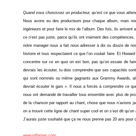
Quand vous choisissez un producteur, qu’est ce que vous attend
Nous avons eu des producteurs pour chaque album, mais nous
ingénieurs et pour faire le mix de l’album. Des fois, ils arriven
ce n’est pas juste, parce qu’ils ont vraiment des compétences, 
notre manager nous a fait nous adresser à dix ou douze de nos p
histoire et tous respectaient ce que l’on voulait faire. Et Howa
concentre sur ce en quoi on est bon, pas qu’on essaie de fai
devrais les écouter, tu dois comprendre que ses capacités sont 
qui sont nominés ou même gagnants aux Grammy Awards, alors p
devrait écouter le gars ». Il nous a forcés à comprendre ce qu
nous ont demandé de travailler tous ensemble avec plus de proxi
de la chanson par rapport au chant, chose que nous n’avions jam
on a trouvé cette ligne de chant super cool et on s’est dit qu’on 
J’aurais juste souhaité que ça ne nous prenne pas 20 ans pour
www.inflames.com