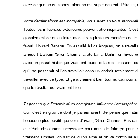
avec ce que nous faisons, alors on est super content d’être ici,
Votre dernier album est incroyable, vous avez su vous renouvelle
Toutes les influences extérieures peuvent être inspirantes. C’es
globalement ce qu’on faire, mais il y a plusieurs manières de le 
favori, Howard Benson. On est allé à Los Angeles, on a travaillé 
amusé ! L’album ‘Siren Charms’ a été fait à Berlin, en hiver, où 
avec un passé historique vraiment lourd, cela s’est ressenti 
qu’il se passerait si l’on travaillait dans un endroit totalemen
travailler avec ce type. Et ça a vraiment bien tourné. Ça nous 
que le résultat est vraiment bien.
Tu penses que l’endroit où tu enregistres influence l’atmosphère
Oui, c’est en gros ce dont je parlais avant. Je pense que l’atm
beaucoup plus positif que celui d’avant, ‘Siren Charms’. Pas dans l
et c’était absolument nécessaire pour nous de faire ça pour 
vraiment simples, on sait ce qu’on aime et on va continuer 