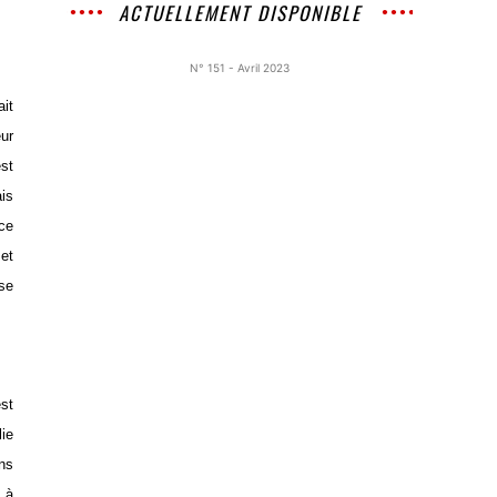
ACTUELLEMENT DISPONIBLE
N° 151 - Avril 2023
ait
eur
est
ais
 ce
 et
nse
est
lie
ens
 à