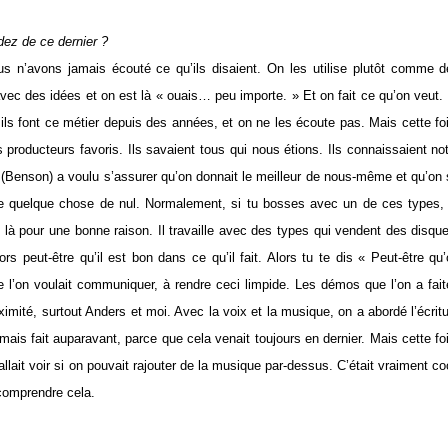
ez de ce dernier ?
 n’avons jamais écouté ce qu’ils disaient. On les utilise plutôt comme d
t avec des idées et on est là « ouais… peu importe. » Et on fait ce qu’on veut.
ils font ce métier depuis des années, et on ne les écoute pas. Mais cette fo
roducteurs favoris. Ils savaient tous qui nous étions. Ils connaissaient no
rd (Benson) a voulu s’assurer qu’on donnait le meilleur de nous-même et qu’on
re quelque chose de nul. Normalement, si tu bosses avec un de ces types,
là pour une bonne raison. Il travaille avec des types qui vendent des disqu
eut-être qu’il est bon dans ce qu’il fait. Alors tu te dis « Peut-être qu
e l’on voulait communiquer, à rendre ceci limpide. Les démos que l’on a fai
mité, surtout Anders et moi. Avec la voix et la musique, on a abordé l’écrit
ais fait auparavant, parce que cela venait toujours en dernier. Mais cette fo
allait voir si on pouvait rajouter de la musique par-dessus. C’était vraiment co
 comprendre cela.