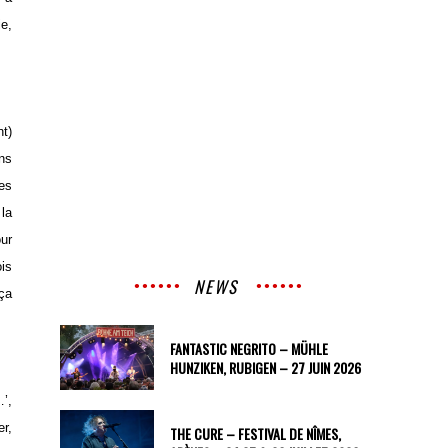
ie,
nt)
ans
les
 la
ur
ois
NEWS
 ça
FANTASTIC NEGRITO – MÜHLE
HUNZIKEN, RUBIGEN – 27 JUIN 2026
…’,
er,
THE CURE – FESTIVAL DE NÎMES,