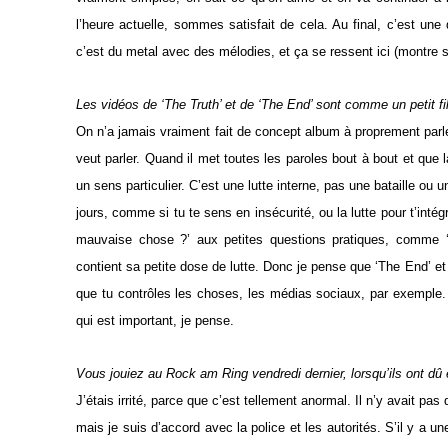
l’heure actuelle, sommes satisfait de cela. Au final, c’est un
c’est du metal avec des mélodies, et ça se ressent ici (montre so
Les vidéos de ‘The Truth’ et de ‘The End’ sont comme un petit fi
On n’a jamais vraiment fait de concept album à proprement parler
veut parler. Quand il met toutes les paroles bout à bout et que l
un sens particulier. C’est une lutte interne, pas une bataille ou
jours, comme si tu te sens en insécurité, ou la lutte pour t’int
mauvaise chose ?’ aux petites questions pratiques, comme ‘p
contient sa petite dose de lutte. Donc je pense que ‘The End’ et ‘
que tu contrôles les choses, les médias sociaux, par exemple. 
qui est important, je pense.
Vous jouiez au Rock am Ring vendredi dernier, lorsqu’ils ont dû 
J’étais irrité, parce que c’est tellement anormal. Il n’y avait pas
mais je suis d’accord avec la police et les autorités. S’il y a u