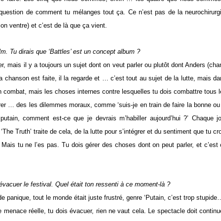
e question de comment tu mélanges tout ça. Ce n’est pas de la neurochirurg
n ventre) et c’est de là que ça vient.
lm. Tu dirais que ‘Battles’ est un concept album ?
, mais il y a toujours un sujet dont on veut parler ou plutôt dont Anders (cha
a chanson est faite, il la regarde et … c’est tout au sujet de la lutte, mais d
 un combat, mais les choses internes contre lesquelles tu dois combattre tous 
égrer … des les dilemmes moraux, comme ‘suis-je en train de faire la bonne ou
utain, comment est-ce que je devrais m’habiller aujourd’hui ?’ Chaque jo
The Truth’ traite de cela, de la lutte pour s’intégrer et du sentiment que tu cr
Mais tu ne l’es pas. Tu dois gérer des choses dont on peut parler, et c’est
évacuer le festival. Quel était ton ressenti à ce moment-là ?
 de panique, tout le monde était juste frustré, genre ‘Putain, c’est trop stupide
ne menace réelle, tu dois évacuer, rien ne vaut cela. Le spectacle doit continu