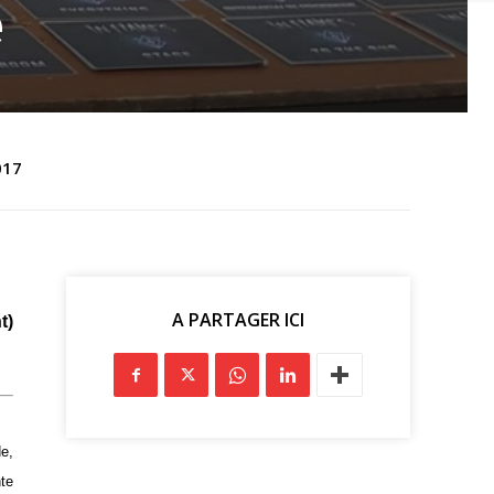
e
017
A PARTAGER ICI
t)
de,
nte