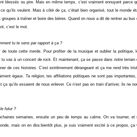
ient blessés ou pire. Mais en même temps, c’est vraiment ennuyant parce q
ce qu’ils veulent. Mais à côté de ça, c’était bien organisé, tout le monde ét
 groupes à traîner et boire des bières. Quand on nous a dit de rentrer au bus
t, c’est le mot.
ment tu te sens par rapport à ça ?
de toute cette merde. Pour profiter de la musique et oublier la politique, 
ue tu vas à un concert de rock. Et maintenant, ça se passe dans notre terrain
gner de ces histoires. C’est extrêmement dérangeant et ça me rend très tris
ment égaux. Ta religion, tes affiliations politiques ne sont pas importantes,
ça qu’ils essaient de nous enlever. Ce n’est pas en train d’arriver, ils ne n
e futur ?
rochaines semaines, ensuite un peu de temps au calme. On va tourner, et 
onde, mais on en dira bientôt plus, je suis vraiment excité à ce propos, ça