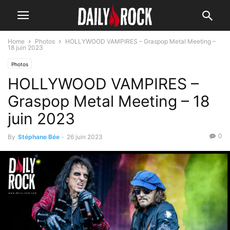
Home
Photos
HOLLYWOOD VAMPIRES – Graspop Metal Meeting –
18 juin 2023
Photos
HOLLYWOOD VAMPIRES –
Graspop Metal Meeting – 18
juin 2023
0
By
Stéphane Bée
-
26 juin 2023