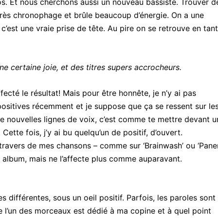
. Et nous cherchons aussi un nouveau bassiste. Trouver d
très chronophage et brûle beaucoup d’énergie. On a une
 c’est une vraie prise de tête. Au pire on se retrouve en tant
une certaine joie, et des titres supers accrocheurs.
fecté le résultat! Mais pour être honnête, je n’y ai pas
positives récemment et je suppose que ça se ressent sur le
e nouvelles lignes de voix, c’est comme te mettre devant u
Cette fois, j’y ai bu quelqu’un de positif, d’ouvert.
 travers de mes chansons – comme sur ‘Brainwash’ ou ‘Pan
t album, mais ne l’affecte plus comme auparavant.
 différentes, sous un oeil positif. Parfois, les paroles sont
 l’un des morceaux est dédié à ma copine et à quel point