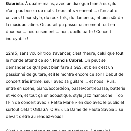
Gabriela
. À quatre mains, avec un dialogue bien à eux, ils
n’ont pas besoin de mots. Leurs riffs viennent … d’un autre
univers ! Leur style, du rock folk, du flamenco., et bien sûr de
la musique latine. On aurait pu passer un moment tout en
douceur … heureusement … non, quelle baffe ! Concert
incroyable !
22h15, sans vouloir trop s’avancer, c’est l’heure, celui que tout
le monde attend ce soir,
Francis Cabrel
. On peut se
demander ce qu’il peut bien faire à GES, et bien c’est un
passionné de guitare, et il le montre encore ce soir ! Début de
concert très intime, seul, avec sa guitare … et nous ! Puis,
entre en scène, piano/accordéon, basse/contrebasse, batterie
et violon, et tout ça en acoustique, style jazz manouche ! Top
! Fin de concert avec « Petite Marie » en duo avec le public et
surtout c’était OBLIGATOIRE « La Dame de Haute Savoie » se
devait d’être au rendez-vous !
C’est sur ces notes que nous nous rentrons. À demain !