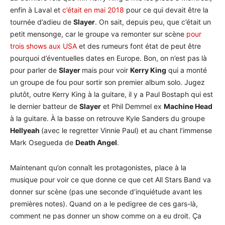
enfin à Laval et
c’était en mai 2018
pour ce qui devait être la
tournée d’adieu de
Slayer
. On sait, depuis peu, que c’était un
petit mensonge, car le groupe va remonter sur scène
pour
trois shows aux USA
et des rumeurs font état de peut être
pourquoi d’éventuelles dates en Europe. Bon, on n’est pas là
pour parler de
Slayer
mais pour voir
Kerry King
qui a monté
un groupe de fou pour sortir son premier album solo. Jugez
plutôt, outre Kerry King à la guitare, il y a Paul Bostaph qui est
le dernier batteur de
Slayer
et Phil Demmel ex
Machine Head
à la guitare. À la basse on retrouve Kyle Sanders du groupe
Hellyeah
(avec le regretter Vinnie Paul) et au chant l’immense
Mark Osegueda de
Death Angel
.
Maintenant qu’on connaît les protagonistes, place à la
musique pour voir ce que donne ce que cet All Stars Band va
donner sur scène (pas une seconde d’inquiétude avant les
premières notes). Quand on a le pedigree de ces gars-là,
comment ne pas donner un show comme on a eu droit. Ça