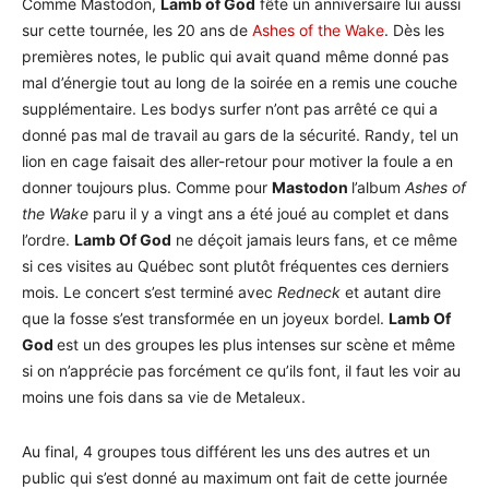
Comme Mastodon,
Lamb of God
fête un anniversaire lui aussi
sur cette tournée, les 20 ans de
Ashes of the Wake
. Dès les
premières notes, le public qui avait quand même donné pas
mal d’énergie tout au long de la soirée en a remis une couche
supplémentaire. Les bodys surfer n’ont pas arrêté ce qui a
donné pas mal de travail au gars de la sécurité. Randy, tel un
lion en cage faisait des aller-retour pour motiver la foule a en
donner toujours plus. Comme pour
Mastodon
l’album
Ashes of
the Wake
paru il y a vingt ans a été joué au complet et dans
l’ordre.
Lamb Of God
ne déçoit jamais leurs fans, et ce même
si ces visites au Québec sont plutôt fréquentes ces derniers
mois. Le concert s’est terminé avec
Redneck
et autant dire
que la fosse s’est transformée en un joyeux bordel.
Lamb Of
God
est un des groupes les plus intenses sur scène et même
si on n’apprécie pas forcément ce qu’ils font, il faut les voir au
moins une fois dans sa vie de Metaleux.
Au final, 4 groupes tous différent les uns des autres et un
public qui s’est donné au maximum ont fait de cette journée