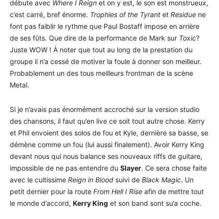
débute avec
Where I Reign
et on y est, le son est monstrueux,
c’est carré, bref énorme.
Trophies of the Tyrant
et
Residue
ne
font pas faiblir le rythme que Paul Bostaff impose en arrière
de ses fûts. Que dire de la performance de Mark sur
Toxic
?
Juste WOW ! À noter que tout au long de la prestation du
groupe il n’a cessé de motiver la foule à donner son meilleur.
Probablement un des tous meilleurs frontman de la scène
Metal.
Si je n’avais pas énormément accroché sur la version studio
des chansons, il faut qu’en live ce soit tout autre chose. Kerry
et Phil envoient des solos de fou et Kyle, dernière sa basse, se
démène comme un fou (lui aussi finalement). Avoir Kerry King
devant nous qui nous balance ses nouveaux riffs de guitare,
impossible de ne pas entendre du
Slayer
. Ce sera chose faite
avec le cultissime
Reign in Blood
suivi de
Black Magic
. Un
petit dernier pour la route
From Hell I Rise
afin de mettre tout
le monde d’accord,
Kerry King
et son band sont su’a coche.