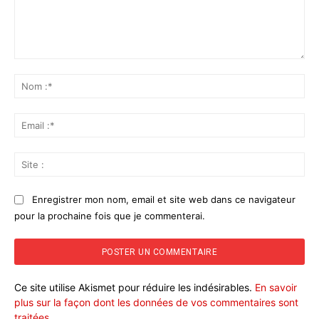
Commenter
:
No
:*
Ema
:*
Sit
:
Enregistrer mon nom, email et site web dans ce navigateur
pour la prochaine fois que je commenterai.
Ce site utilise Akismet pour réduire les indésirables.
En savoir
plus sur la façon dont les données de vos commentaires sont
traitées
.