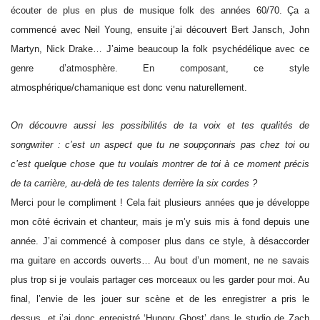
écouter de plus en plus de musique folk des années 60/70. Ça a
commencé avec Neil Young, ensuite j’ai découvert Bert Jansch, John
Martyn, Nick Drake… J’aime beaucoup la folk psychédélique avec ce
genre d’atmosphère. En composant, ce style
atmosphérique/chamanique est donc venu naturellement.
On découvre aussi les possibilités de ta voix et tes qualités de
songwriter : c’est un aspect que tu ne soupçonnais pas chez toi ou
c’est quelque chose que tu voulais montrer de toi à ce moment précis
de ta carrière, au-delà de tes talents derrière la six cordes ?
Merci pour le compliment ! Cela fait plusieurs années que je développe
mon côté écrivain et chanteur, mais je m’y suis mis à fond depuis une
année. J’ai commencé à composer plus dans ce style, à désaccorder
ma guitare en accords ouverts… Au bout d’un moment, ne ne savais
plus trop si je voulais partager ces morceaux ou les garder pour moi. Au
final, l’envie de les jouer sur scène et de les enregistrer a pris le
dessus, et j’ai donc enregistré ‘Hungry Ghost’ dans le studio de Zach