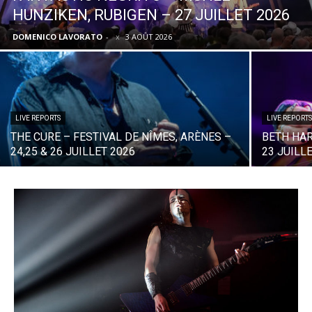
HUNZIKEN, RUBIGEN – 27 JUILLET 2026
DOMENICO LAVORATO
-
3 AOÛT 2026
LIVE REPORTS
LIVE REPORTS
THE CURE – FESTIVAL DE NÎMES, ARÈNES –
BETH HAR
24,25 & 26 JUILLET 2026
23 JUILL