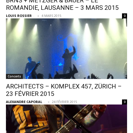
BRNS + METZGER & BAUER – LE
ROMANDIE, LAUSANNE – 3 MARS 2015
LOUIS ROSSIER
-
4 MARS 2015
0
Concerts
ARCHITECTS – KOMPLEX 457, ZÜRICH –
23 FÉVRIER 2015
ALEXANDRE CAPORAL
-
24 FÉVRIER 2015
0