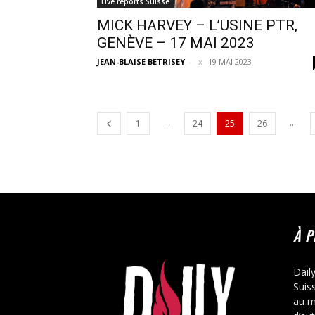
Live reports Suisse
MICK HARVEY – L’USINE PTR,
GENÈVE – 17 MAI 2023
JEAN-BLAISE BETRISEY
-
19 MAI 2023
...
...
1
24
25
26
À 
Dail
Suis
au m