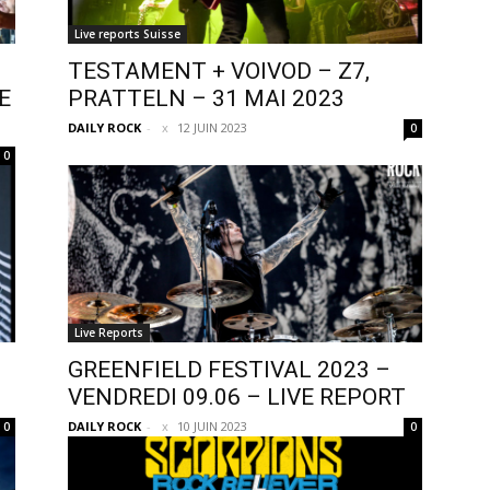
Live reports Suisse
TESTAMENT + VOIVOD – Z7,
E
PRATTELN – 31 MAI 2023
DAILY ROCK
-
12 JUIN 2023
0
0
Live Reports
GREENFIELD FESTIVAL 2023 –
VENDREDI 09.06 – LIVE REPORT
DAILY ROCK
-
10 JUIN 2023
0
0