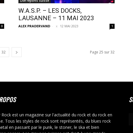
Live reports Suisse
W.A.S.P. – LES DOCKS,
LAUSANNE – 11 MAI 2023
ALEX PRADERVAND
-
12 MAI 2023
0
1
32
Page 25 sur 32
PROPOS
S
y Rock est un magazine sur l'actualité du rock et du rock en
se. Tous les styles de rock sont représentés, du blues rock
etal en passant par le punk, le stoner, le ska et bien