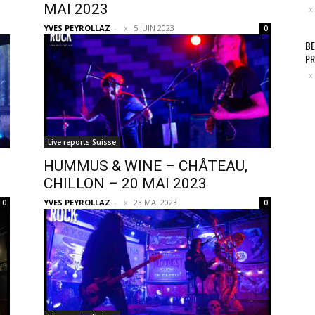
MAI 2023
YVES PEYROLLAZ
-
5 JUIN 2023
0
BE
PR
Live reports Suisse
HUMMUS & WINE – CHÂTEAU,
CHILLON – 20 MAI 2023
YVES PEYROLLAZ
-
23 MAI 2023
0
0