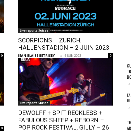
Live reports Suisse
SCORPIONS – ZURICH,
HALLENSTADION – 2 JUIN 2023
JEAN-BLAISE BETRISEY
-
6 JUIN 2023
0
0
GU
TR
BO
FA
HU
Live reports Suisse
DEWOLFF + SPIT RECKLESS +
FABULOUS SHEEP + REBORN –
TH
POP ROCK FESTIVAL, GILLY – 26
AR
0