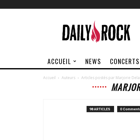
Daily
Rock
ACCUEIL
NEWS
CONCERTS
Accueil
Auteurs
Articles postés par Marjorie Del
MARJOR
98 ARTICLES
0 Commenta