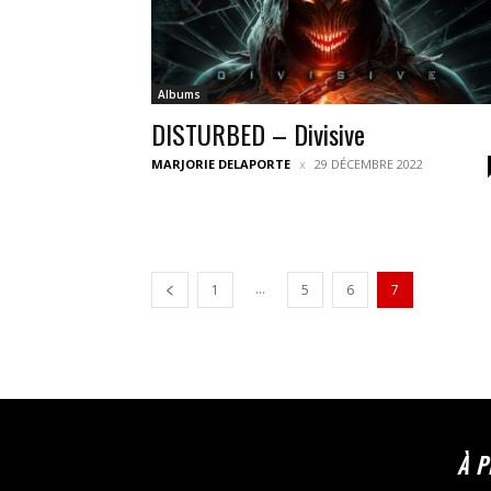
Albums
DISTURBED – Divisive
MARJORIE DELAPORTE
29 DÉCEMBRE 2022
...
1
5
6
7
À 