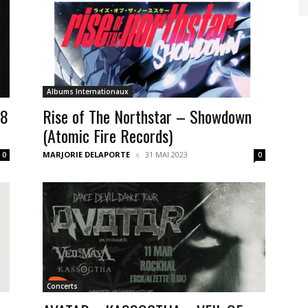
Albums Internationaux
18
Rise of The Northstar – Showdown
(Atomic Fire Records)
MARJORIE DELAPORTE
31 MAI 2023
0
0
Concerts