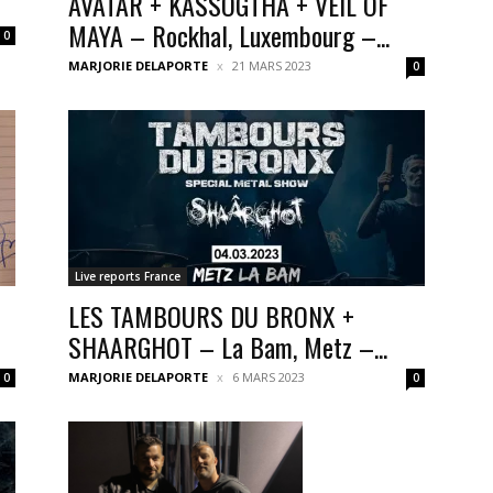
AVATAR + KASSOGTHA + VEIL OF
MAYA – Rockhal, Luxembourg –...
0
MARJORIE DELAPORTE
21 MARS 2023
0
Live reports France
LES TAMBOURS DU BRONX +
SHAARGHOT – La Bam, Metz –...
MARJORIE DELAPORTE
6 MARS 2023
0
0