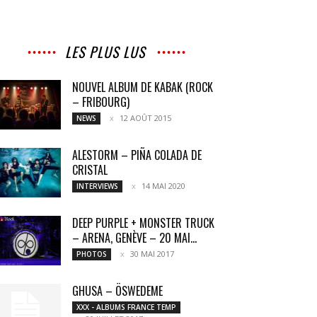
LES PLUS LUS
NOUVEL ALBUM DE KABAK (ROCK
– FRIBOURG)
12 AOÛT 2015
NEWS
ALESTORM – PIÑA COLADA DE
CRISTAL
14 MAI 2020
INTERVIEWS
DEEP PURPLE + MONSTER TRUCK
– ARENA, GENÈVE – 20 MAI...
30 MAI 2017
PHOTOS
GHUSA – ÖSWEDEME
XXX - ALBUMS FRANCE TEMP