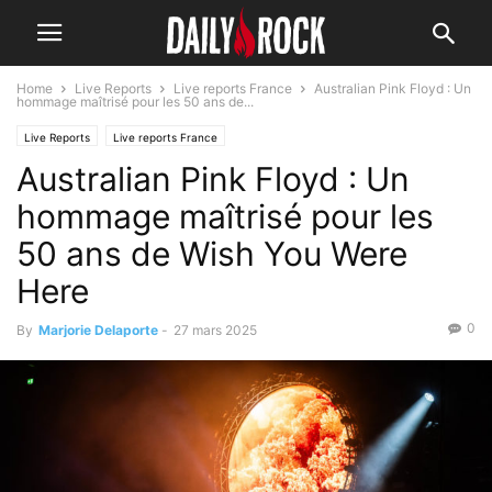
Home
Live Reports
Live reports France
Australian Pink Floyd : Un
hommage maîtrisé pour les 50 ans de...
Live Reports
Live reports France
Australian Pink Floyd : Un
hommage maîtrisé pour les
50 ans de Wish You Were
Here
0
By
Marjorie Delaporte
-
27 mars 2025