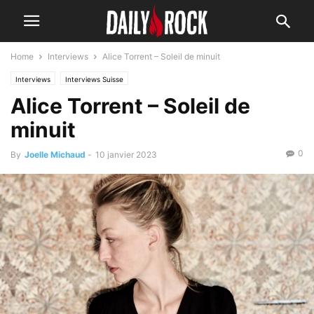
Home
Interviews
Alice Torrent – Soleil de minuit
Interviews
Interviews Suisse
Alice Torrent – Soleil de
minuit
0
By
Joelle Michaud
-
10 janvier 2023