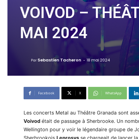
VOIVOD – THÉÂ
MAI 2024
-
Sebastien Tacheron
18 mai 2024
Par
Facebook
X
WhatsApp
Les concerts Metal au Théâtre Granada sont assez
Voivod
était de passage à Sherbrooke. Un nombr
Wellington pour y voir le légendaire groupe de Jo
Sherbrookois
Leprosys
se chargeait de lancer la