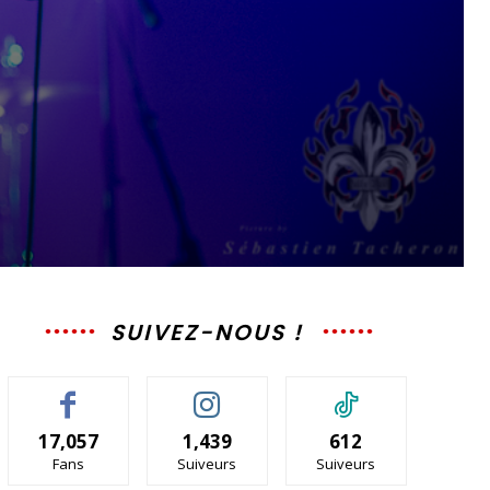
SUIVEZ-NOUS !
17,057
1,439
612
Fans
Suiveurs
Suiveurs