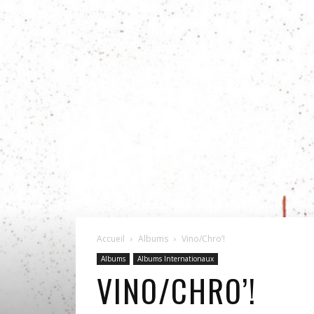
Accueil
Albums
Vino/Chro’!
Albums
Albums Internationaux
VINO/CHRO’!