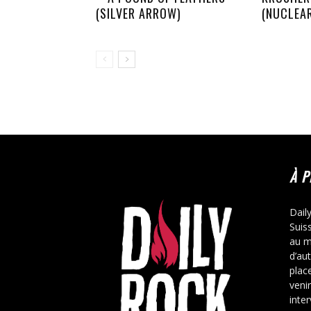
(SILVER ARROW)
(NUCLEA
À 
Dail
Suis
au m
d’au
place
veni
inte