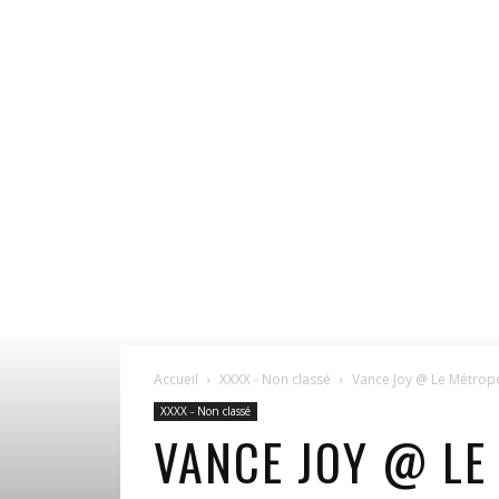
Accueil
XXXX - Non classé
Vance Joy @ Le Métropo
XXXX - Non classé
VANCE JOY @ LE 