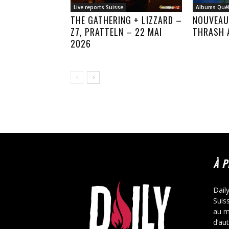
Live reports Suisse
Albums Qué
THE GATHERING + LIZZARD –
NOUVEAU
Z7, PRATTELN – 22 MAI
THRASH 
2026
À 
Dail
Suis
au m
d’au