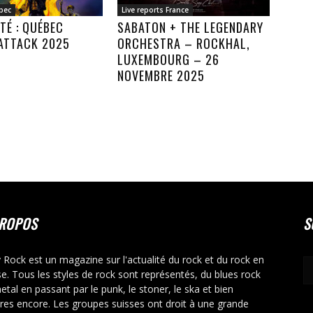
bec
Live reports France
TÉ : QUÉBEC
SABATON + THE LEGENDARY
ATTACK 2025
ORCHESTRA – ROCKHAL,
LUXEMBOURG – 26
NOVEMBRE 2025
PROPOS
S
y Rock est un magazine sur l'actualité du rock et du rock en
se. Tous les styles de rock sont représentés, du blues rock
etal en passant par le punk, le stoner, le ska et bien
tres encore. Les groupes suisses ont droit à une grande