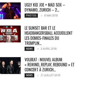
UGLY KID JOE + MAD SOX –
DYNAMO, ZURICH – 2...
8 MAI 2018
PHOTOS
LE SUNSET BAR ET LE
HEADBANGERSBALL ACCUEILLENT
LES DEMIES-FINALES DU
TREMPLIN...
2 AVRIL 2018
NEWS
VOLBEAT : NOUVEL ALBUM
« REWIND, REPLAY, REBOUND » ET
CONCERT À ZURICH...
21 JUILLET 2019
NEWS