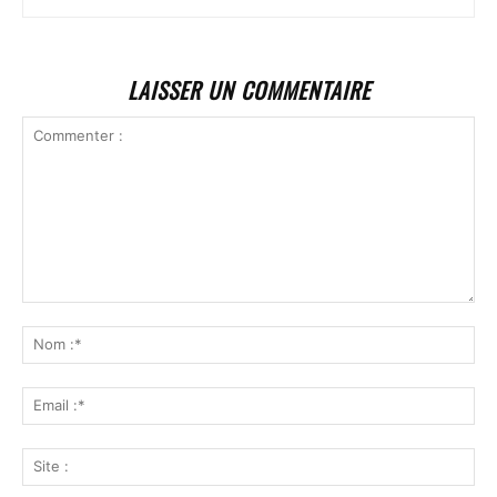
LAISSER UN COMMENTAIRE
Commenter
:
No
:*
Ema
:*
Sit
: