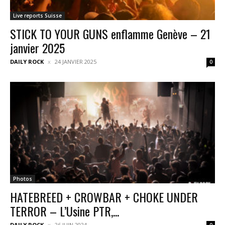
Live reports Suisse
STICK TO YOUR GUNS enflamme Genève – 21
janvier 2025
DAILY ROCK
24 JANVIER 2025
0
Photos
HATEBREED + CROWBAR + CHOKE UNDER
TERROR – L’Usine PTR,...
DAILY ROCK
26 JUIN 2024
0