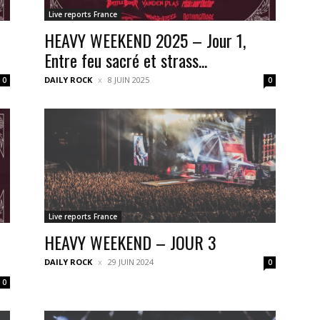
Live reports France
HEAVY WEEKEND 2025 – Jour 1,
Entre feu sacré et strass...
DAILY ROCK
8 JUIN 2025
0
0
Live reports France
HEAVY WEEKEND – JOUR 3
DAILY ROCK
29 JUIN 2024
0
0