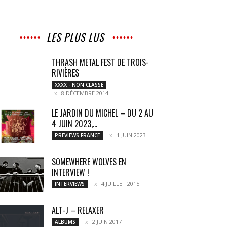
LES PLUS LUS
THRASH METAL FEST DE TROIS-
RIVIÈRES
XXXX - NON CLASSÉ
8 DÉCEMBRE 2014
LE JARDIN DU MICHEL – DU 2 AU
4 JUIN 2023,...
1 JUIN 2023
PREVIEWS FRANCE
SOMEWHERE WOLVES EN
INTERVIEW !
4 JUILLET 2015
INTERVIEWS
ALT-J – RELAXER
2 JUIN 2017
ALBUMS