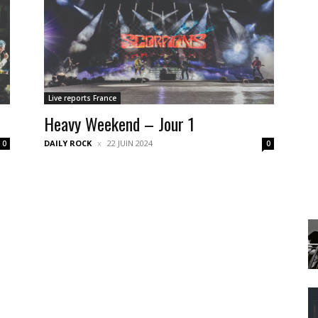
Live reports France
Heavy Weekend – Jour 1
DAILY ROCK
22 JUIN 2024
0
0