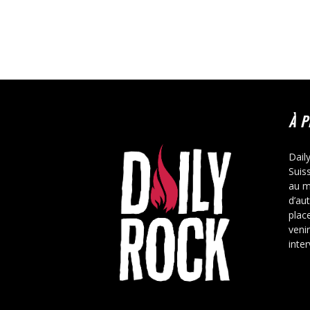
À 
Dail
Suis
au m
d’au
place
veni
inte