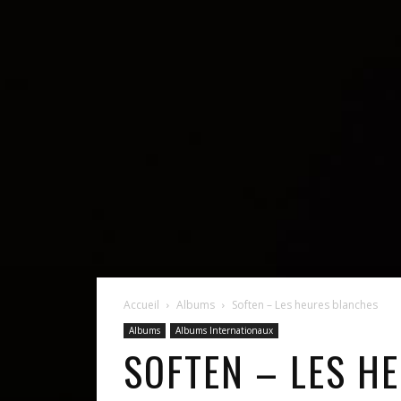
Accueil
Albums
Soften – Les heures blanches
Albums
Albums Internationaux
SOFTEN – LES H