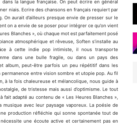
 dans la langue française. On peut écrire en général
er niais. Ecrire des chansons en français requiert par
. On aurait d’ailleurs presque envie de presser sur le
t on a envie de se poser pour intégrer ce qu’on vient
Heures Blanches », où chaque mot est parfaitement posé
biance atmosphérique et rêveuse, Soften s’installe au
ce à cette indie pop intimiste, il nous transporte
omme dans une bulle fragile, ou dans un pays des
et album, peut-être parfois un peu répétitif dans les
n permanence entre vision sombre et utopie pop. Au fil
en, à la fois chaleureuse et mélancolique, nous guide à
stalgie, de tristesse mais aussi d’optimisme. Le tout
t à fait adapté au contenu de « Les Heures Blanches »,
 la musique avec leur paysage vaporeux. La poésie de
’une production réfléchie qui sonne spontanée tout de
i nécessite une écoute active et certainement pas en