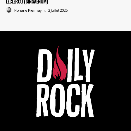
LECLERCQ (SINSAENUM)
Floriane Piermay
2 Juillet 2026