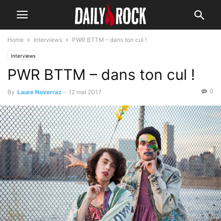
Home
Interviews
PWR BTTM – dans ton cul !
Interviews
PWR BTTM – dans ton cul !
0
By
Laure Noverraz
-
12 mai 2017