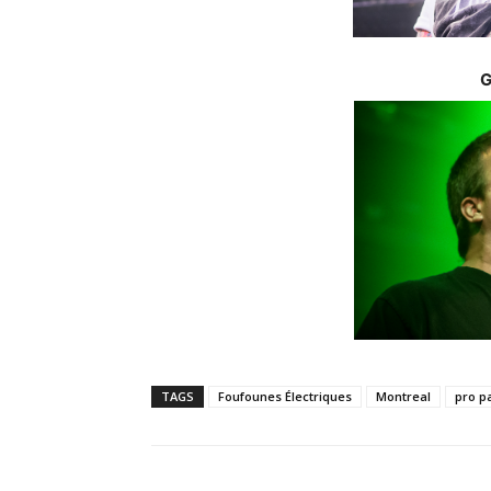
G
TAGS
Foufounes Électriques
Montreal
pro p