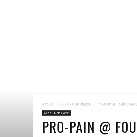
Accueil
XXXX - Non classé
Pro-Pain @ Foufounes É
XXXX - Non classé
PRO-PAIN @ FOU