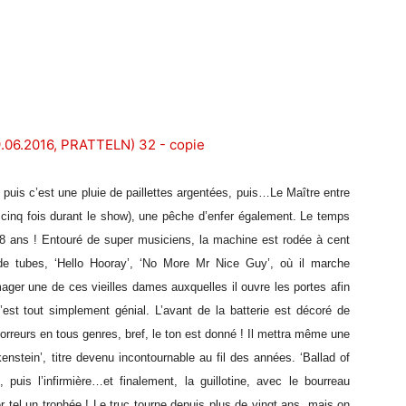
 puis c’est une pluie de paillettes argentées, puis…Le Maître entre
 cinq fois durant le show), une pêche d’enfer également. Le temps
8 ans ! Entouré de super musiciens, la machine est rodée à cent
de tubes, ‘Hello Hooray’, ‘No More Mr Nice Guy’, où il marche
ager une de ces vieilles dames auxquelles il ouvre les portes afin
 C’est tout simplement génial. L’avant de la batterie est décoré de
horreurs en tous genres, bref, le ton est donné ! Il mettra même une
stein’, titre devenu incontournable au fil des années. ‘Ballad of
puis l’infirmière…et finalement, la guillotine, avec le bourreau
r tel un trophée ! Le truc tourne depuis plus de vingt ans, mais on