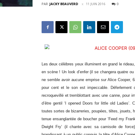
PAR
JACKY BEAUVERD
11 JUIN 2016
0
Les deux célèbres yeux illuminent en grand le rideau,
en scène ! Un look d’enfer (il se changera quatre ou
ne semble avoir aucune emprise sur Alice Cooper, 6
pour cent et le son est impeccable. Déferlement 
recroquevillé et tremblottant avec une canne, pour im
d’être gentil ‘I opened Doors for little old Ladies’.
toutes sortes de bizarreries, poupées, têtes, jouets, 
tenue ensanglantée de boucher pour ‘Feed my Franken
Dwight Fry’ (il chante avec sa camisole de force), 
brandissant à un public conquis la tête d’Alice Coope