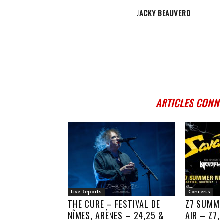
JACKY BEAUVERD
ARTICLES CONN
Live Reports
Concerts
THE CURE – FESTIVAL DE
Z7 SUMM
NÎMES, ARÈNES – 24,25 &
AIR – Z7