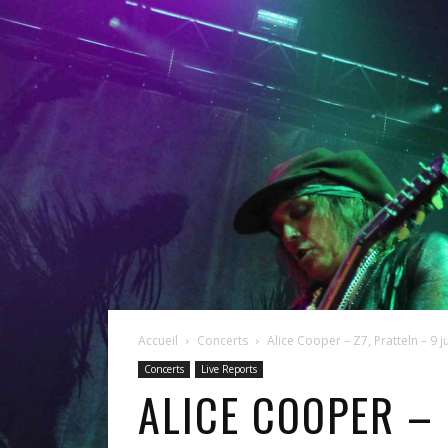
Accueil
Concerts
Alice Cooper – Z7, Pratteln – 9 j
Concerts
Live Reports
ALICE COOPER – 