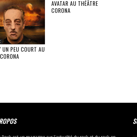
AVATAR AU THÉÂTRE
CORONA
C
Y UN PEU COURT AU
 CORONA
PROPOS
S
y Rock est un magazine sur l'actualité du rock et du rock en