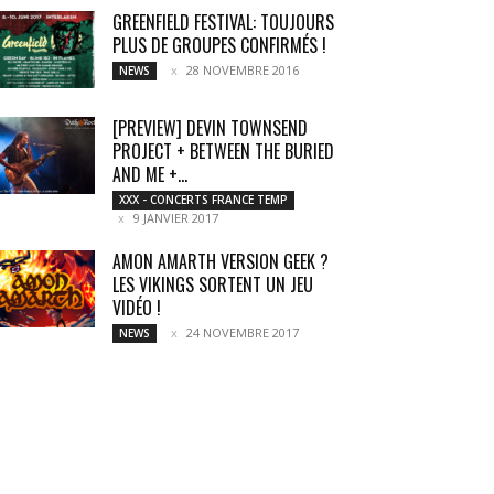
GREENFIELD FESTIVAL: TOUJOURS
PLUS DE GROUPES CONFIRMÉS !
28 NOVEMBRE 2016
NEWS
[PREVIEW] DEVIN TOWNSEND
PROJECT + BETWEEN THE BURIED
AND ME +...
XXX - CONCERTS FRANCE TEMP
9 JANVIER 2017
AMON AMARTH VERSION GEEK ?
LES VIKINGS SORTENT UN JEU
VIDÉO !
24 NOVEMBRE 2017
NEWS