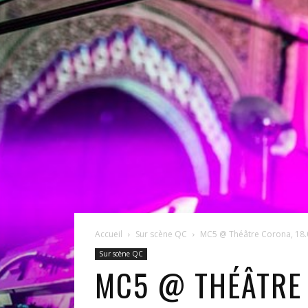
Accueil
Sur scène QC
MC5 @ Théâtre Corona, 18.
Sur scène QC
MC5 @ THÉÂTRE 