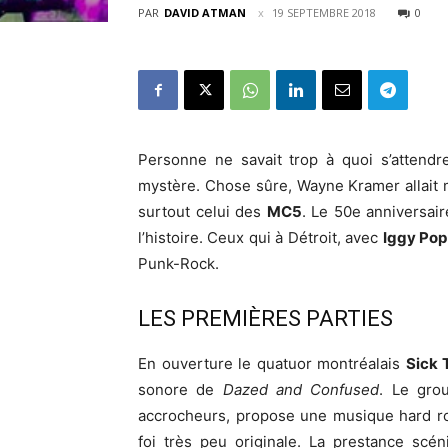
PAR
DAVID ATMAN
19 SEPTEMBRE 2018
0
Personne ne savait trop à quoi s’attendr
mystère. Chose sûre, Wayne Kramer allait 
surtout celui des
MC5
. Le 50e anniversai
l’histoire. Ceux qui à Détroit, avec
Iggy Pop
Punk-Rock.
LES PREMIÈRES PARTIES
En ouverture le quatuor montréalais
Sick 
sonore de
Dazed and Confused
. Le gro
accrocheurs, propose une musique hard ro
foi très peu originale. La prestance scé