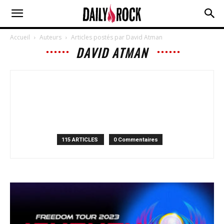
Accueil
Auteurs
Articles postés par David Atman
DAVID ATMAN
115 ARTICLES
0 Commentaires