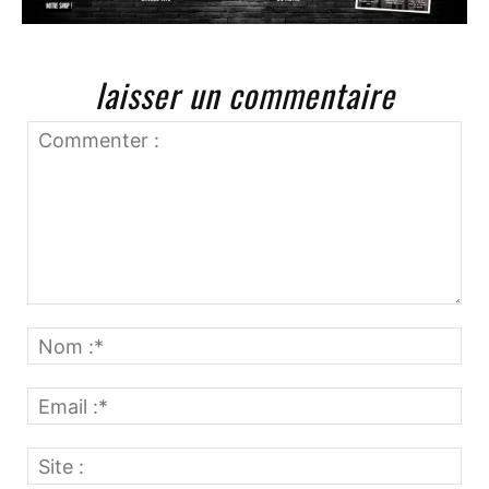
laisser un commentaire
Commenter
:
No
:*
Ema
:*
Site
: