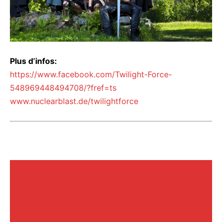
Plus d’infos:
https://www.facebook.com/Twilight-Force-
548969448494708/?fref=ts
www.nuclearblast.de/twilightforce