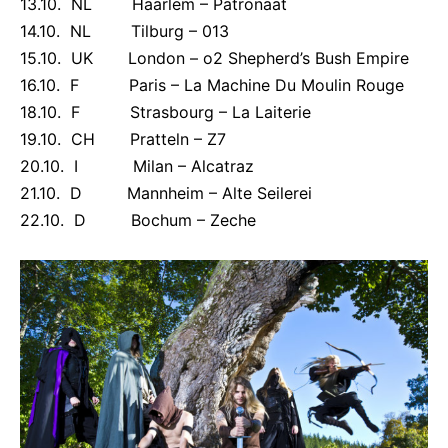
13.10. NL Haarlem – Patronaat
14.10. NL Tilburg – 013
15.10. UK London – o2 Shepherd’s Bush Empire
16.10. F Paris – La Machine Du Moulin Rouge
18.10. F Strasbourg – La Laiterie
19.10. CH Pratteln – Z7
20.10. I Milan – Alcatraz
21.10. D Mannheim – Alte Seilerei
22.10. D Bochum – Zeche