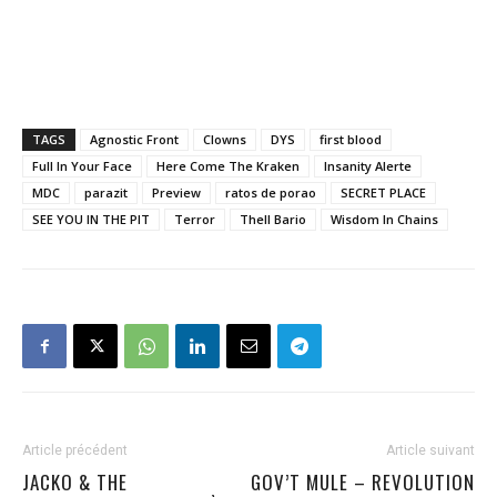
TAGS
Agnostic Front
Clowns
DYS
first blood
Full In Your Face
Here Come The Kraken
Insanity Alerte
MDC
parazit
Preview
ratos de porao
SECRET PLACE
SEE YOU IN THE PIT
Terror
Thell Bario
Wisdom In Chains
Article précédent
Article suivant
JACKO & THE
GOV’T MULE – REVOLUTION