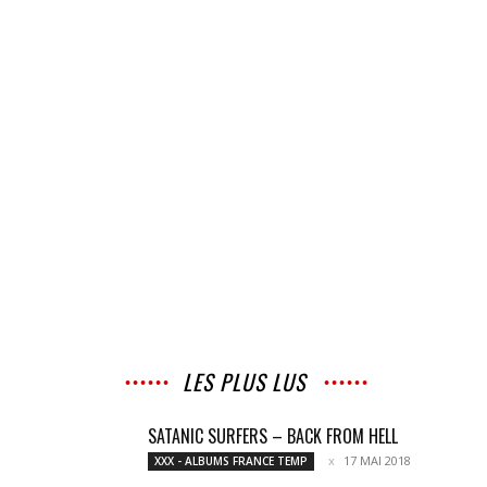
LES PLUS LUS
SATANIC SURFERS – BACK FROM HELL
17 MAI 2018
XXX - ALBUMS FRANCE TEMP