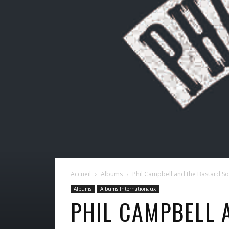
Accueil
Albums
Phil Campbell and the Bastard So
Albums
Albums Internationaux
PHIL CAMPBELL 