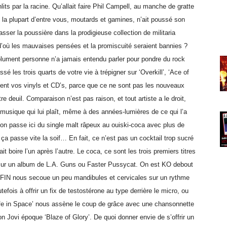
ts par la racine. Qu’allait faire Phil Campell, au manche de gratte
a plupart d’entre vous, moutards et gamines, n’ait poussé son
sser la poussière dans la prodigieuse collection de militaria
d’où les mauvaises pensées et la promiscuité seraient bannies ?
lument personne n’a jamais entendu parler pour pondre du rock
é les trois quarts de votre vie à trépigner sur ‘Overkill’, ‘Ace of
nt vos vinyls et CD’s, parce que ce ne sont pas les nouveaux
e deuil. Comparaison n’est pas raison, et tout artiste a le droit,
a musique qui lui plaît, même à des années-lumières de ce qui l’a
 l’on passe ici du single malt râpeux au ouiski-coca avec plus de
a passe vite la soif… En fait, ce n’est pas un cocktail trop sucré
t boire l’un après l’autre. Le coca, ce sont les trois premiers titres
 sur un album de L.A. Guns ou Faster Pussycat. On est KO debout
NFIN nous secoue un peu mandibules et cervicales sur un rythme
efois à offrir un fix de testostérone au type derrière le micro, ou
 ‘Life in Space’ nous assène le coup de grâce avec une chansonnette
 Jovi époque ‘Blaze of Glory’. De quoi donner envie de s’offrir un