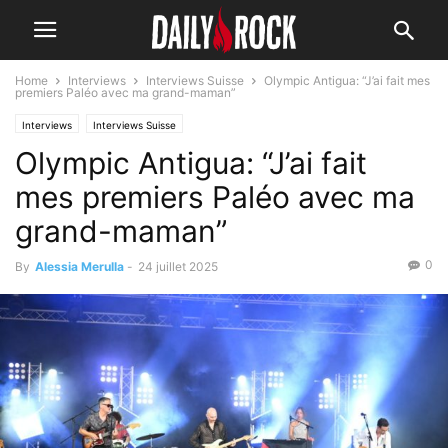
Home
Interviews
Interviews Suisse
Olympic Antigua: “J’ai fait mes
premiers Paléo avec ma grand-maman”
Interviews
Interviews Suisse
Olympic Antigua: “J’ai fait
mes premiers Paléo avec ma
grand-maman”
0
By
Alessia Merulla
-
24 juillet 2025