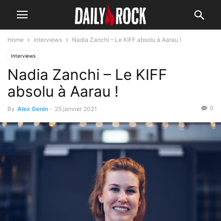
Home
Interviews
Nadia Zanchi – Le KIFF absolu à Aarau !
Interviews
Nadia Zanchi – Le KIFF
absolu à Aarau !
0
By
Alex Genin
-
25 janvier 2021